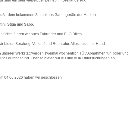
ir sind ein sehr vielseitiger Betrieb im Dreiländereck.
ußerdem bekommen Sie bei uns Gartengeräte der Marken
tihl, Stiga und Sabo.
atürlich führen wir auch Fahrrader und ELO-Bikes.
ir bieten Beratung, Verkauf und Reparatur. Alles aus einer Hand.
n unserer Werkstatt werden zweimal wöchentlich TÜV Abnahmen für Roller und
utos durchgeführt. Ebenso bieten wir AU und AUK Untersuchungen an.
m 04.06.2026 haben wir geschlossen