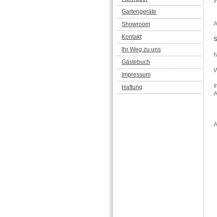
W
Gartengeräte
A
Showroom
Kontakt
S
Ihr Weg zu uns
N
Gästebuch
W
Impressum
I
Haftung
A
A